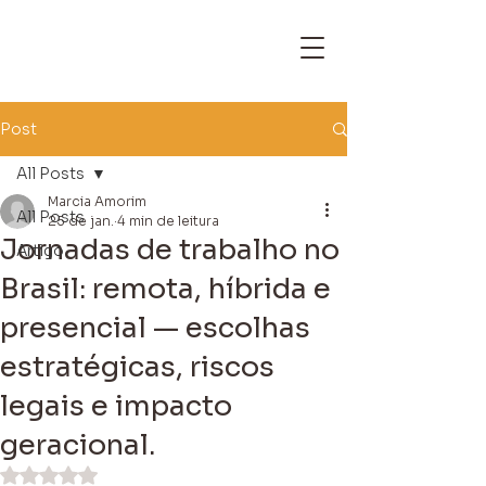
Post
All Posts
Marcia Amorim
All Posts
25 de jan.
4 min de leitura
Jornadas de trabalho no
Artigo
Brasil: remota, híbrida e
presencial — escolhas
estratégicas, riscos
legais e impacto
geracional.
Avaliado com NaN de 5 estrelas.