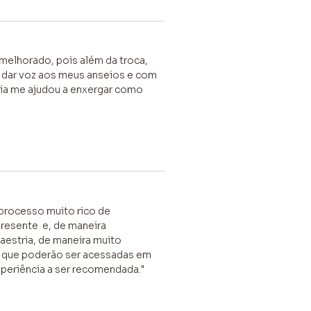
melhorado, pois além da troca,
e dar voz aos meus anseios e com
cia me ajudou a enxergar como
 processo muito rico de
 presente e, de maneira
aestria, de maneira muito
s que poderão ser acessadas em
xperiência a ser recomendada."