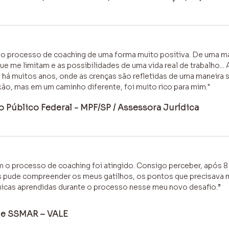
m o processo de coaching de uma forma muito positiva. De uma m
 me limitam e as possibilidades de uma vida real de trabalho... 
 há muitos anos, onde as crenças são refletidas de uma maneira s
ão, mas em um caminho diferente, foi muito rico para mim."
io Público Federal - MPF/SP / Assessora Jurídica
m o processo de coaching foi atingido. Consigo perceber, após 
s pude compreender os meus gatilhos, os pontos que precisava m
nicas aprendidas durante o processo nesse meu novo desafio.”
de SSMAR – VALE