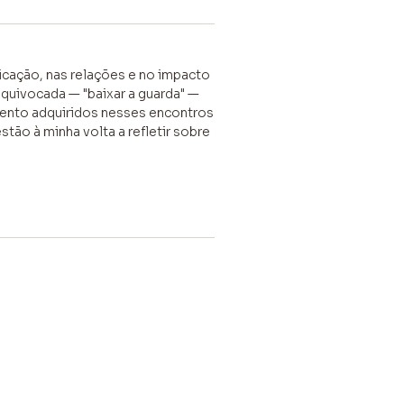
icação, nas relações e no impacto
equivocada — "baixar a guarda" —
mento adquiridos nesses encontros
tão à minha volta a refletir sobre