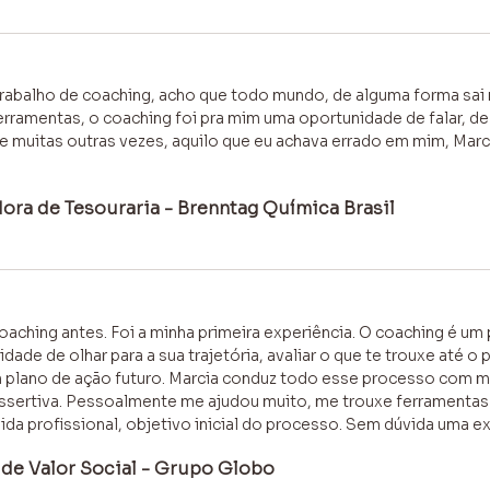
rabalho de coaching, acho que todo mundo, de alguma forma sai 
rramentas, o coaching foi pra mim uma oportunidade de falar, d
e muitas outras vezes, aquilo que eu achava errado em mim, Mar
dora de Tesouraria - Brenntag Química Brasil
oaching antes. Foi a minha primeira experiência. O coaching é um
ade de olhar para a sua trajetória, avaliar o que te trouxe até o
um plano de ação futuro. Marcia conduz todo esse processo com m
ssertiva. Pessoalmente me ajudou muito, me trouxe ferramenta
ida profissional, objetivo inicial do processo. Sem dúvida uma e
e de Valor Social - Grupo Globo