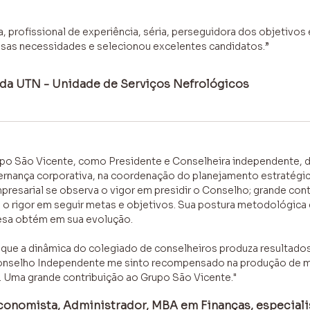
a, profissional de experiência, séria, perseguidora dos objetivo
sas necessidades e selecionou excelentes candidatos.”
e da UTN - Unidade de Serviços Nefrológicos
po São Vicente, como Presidente e Conselheira independente, d
ernança corporativa, na coordenação do planejamento estratég
presarial se observa o vigor em presidir o Conselho; grande co
 o rigor em seguir metas e objetivos. Sua postura metodológica
esa obtém em sua evolução.
que a dinâmica do colegiado de conselheiros produza resultados
selho Independente me sinto recompensado na produção de me
 Uma grande contribuição ao Grupo São Vicente."
onomista, Administrador, MBA em Finanças, especial