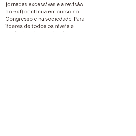
jornadas excessivas e a revisão 
do 6x1) continua em curso no 
Congresso e na sociedade. Para 
líderes de todos os níveis e 
profissionais que desejam 
assumir o protagonismo de suas 
carreiras, o recado é direto: 
entender a lógica das escalas, dos 
instrumentos coletivos e do 
modelo operacional do setor em 
que se atua deixa de ser um 
detalhe “de RH” e passa a ser 
alfabetização regulatória e 
organizacional — um 
conhecimento aplicado que 
influencia estratégia, 
produtividade e bem-estar.
Se há um ponto de síntese, ele é 
simples e exigente: escala não é 