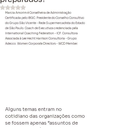
Avaliado com NaN de 5 estrelas.
Marcia Amorim é Conselheira de Administração 
Certificada pelo IBGC. Presidente do Conselho Consultivo 
do Grupo São Vicente - Rede Supermercadista do Estado 
de São Paulo. Coach de Executivos credenciada pela 
International Coaching Federation - ICF. Consultora 
Associada à Lee Hecht Harrison Consultoria - Grupo 
Adecco. Women Corporate Directors - WCD Member.
Alguns temas entram no 
cotidiano das organizações como 
se fossem apenas “assuntos de 