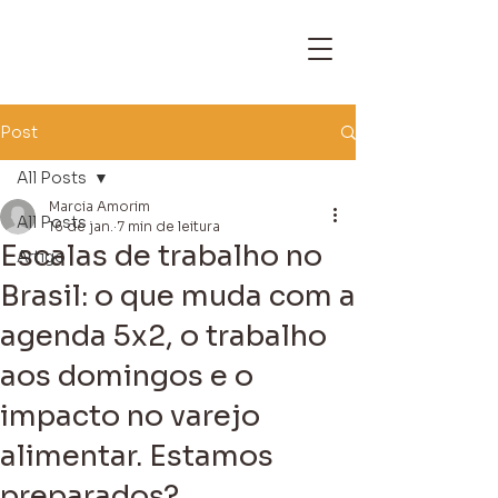
Post
All Posts
Marcia Amorim
All Posts
16 de jan.
7 min de leitura
Escalas de trabalho no
Artigo
Brasil: o que muda com a
agenda 5x2, o trabalho
aos domingos e o
impacto no varejo
alimentar. Estamos
preparados?