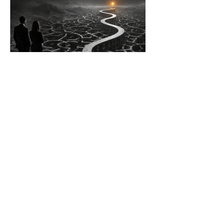
Pensamento
estratégico: a
competência que separa
quem administra o
presente de quem ajuda
a construir o futuro