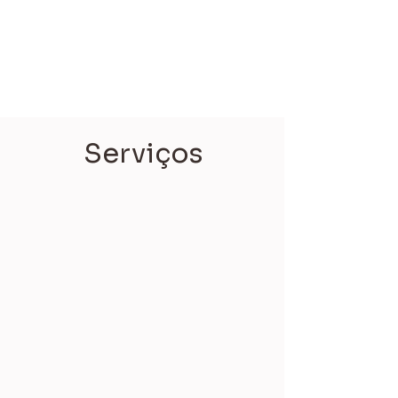
NOSSA HISTÓRIA
Serviços
Coaching Executivo
O coaching é um processo estruturado
que propicia o desenvolvimento