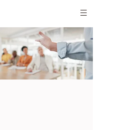
Pensando em
impulsionar o seu
negócio
ou a sua
carreira
?