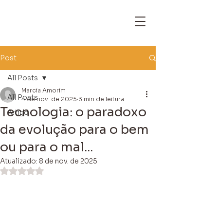
Post
All Posts
Marcia Amorim
All Posts
4 de nov. de 2025
3 min de leitura
Tecnologia: o paradoxo
Artigo
da evolução para o bem
ou para o mal...
Atualizado:
8 de nov. de 2025
Avaliado com NaN de 5 estrelas.