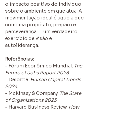
o impacto positivo do indivíduo 
sobre o ambiente em que atua. A 
movimentação ideal é aquela que 
combina propósito, preparo e 
perseverança — um verdadeiro 
exercício de visão e 
autoliderança.
Referências:
- Fórum Econômico Mundial. 
The 
Future of Jobs Report 2023
.
- Deloitte. 
Human Capital Trends 
2024
.
- McKinsey & Company. 
The State 
of Organizations 2023
.
- Harvard Business Review. 
How 
to Make a Successful Career Pivot
, 
2023.
- PwC. 
Global Workforce Hopes 