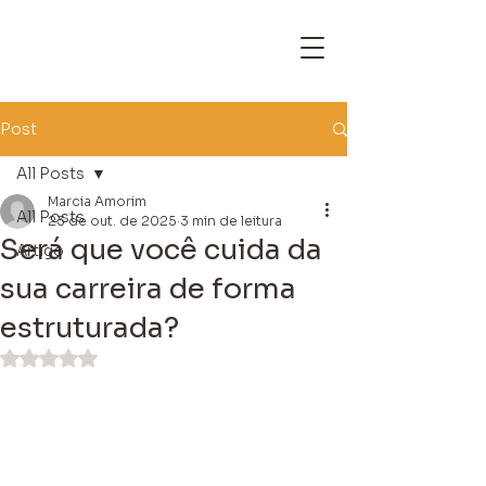
Post
All Posts
Marcia Amorim
All Posts
23 de out. de 2025
3 min de leitura
Será que você cuida da
Artigo
sua carreira de forma
estruturada?
Avaliado com NaN de 5 estrelas.