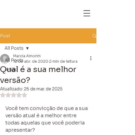
Post
All Posts
Marcia Amorim
All Posts
12 de abr. de 2020
2 min de leitura
Qual é a sua melhor
Artigo
versão?
Atualizado:
26 de mar. de 2025
Avaliado com NaN de 5 estrelas.
Você tem convicção de que a sua 
versão atual é a melhor entre 
todas aquelas que você poderia 
apresentar?