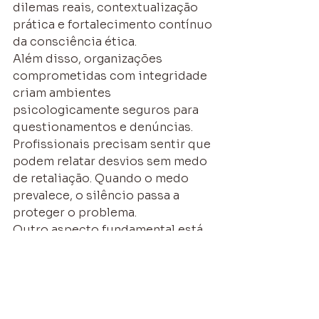
dilemas reais, contextualização 
prática e fortalecimento contínuo 
da consciência ética.
Além disso, organizações 
comprometidas com integridade 
criam ambientes 
psicologicamente seguros para 
questionamentos e denúncias. 
Profissionais precisam sentir que 
podem relatar desvios sem medo 
de retaliação. Quando o medo 
prevalece, o silêncio passa a 
proteger o problema.
Outro aspecto fundamental está 
na coerência dos mecanismos de 
responsabilização. Não existe 
cultura de compliance 
sustentável quando punições são 
seletivas ou condicionadas ao 