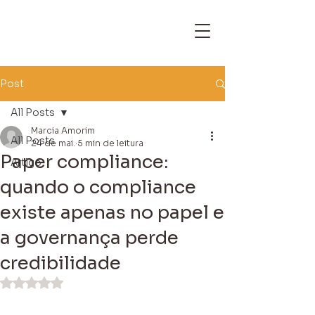
Post
All Posts
Marcia Amorim
All Posts
24 de mai.
5 min de leitura
Paper compliance:
Artigo
quando o compliance
existe apenas no papel e
a governança perde
credibilidade
Avaliado com NaN de 5 estrelas.