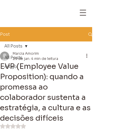
Post
All Posts
Marcia Amorim
All Posts
29 de jan.
4 min de leitura
EVP (Employee Value
Artigo
Proposition): quando a
promessa ao
colaborador sustenta a
estratégia, a cultura e as
decisões difíceis
Avaliado com NaN de 5 estrelas.